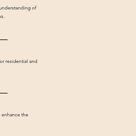
 understanding of
ps.
or residential and
to enhance the