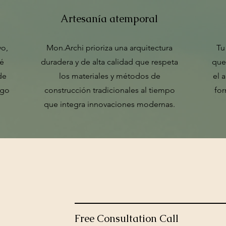
Artesanía atemporal
vo,
Mon.Archi prioriza una arquitectura
Tu
té
duradera y de alta calidad que respeta
que 
de
los materiales y métodos de
el 
rgo
construcción tradicionales al tiempo
for
que integra innovaciones modernas.
Free Consultation Call