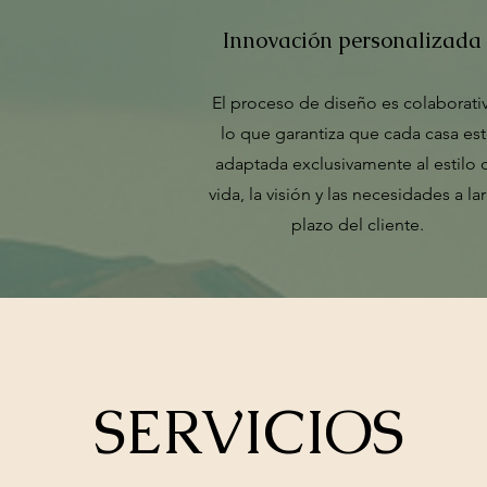
Innovación personalizada
El proceso de diseño es colaborati
lo que garantiza que cada casa es
adaptada exclusivamente al estilo 
vida, la visión y las necesidades a la
plazo del cliente.
SERVICIOS