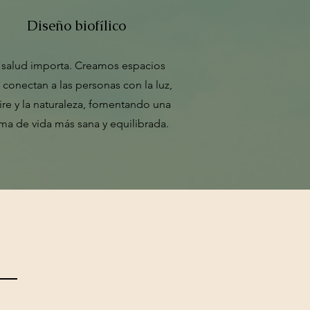
Diseño biofílico
 salud importa. Creamos espacios
conectan a las personas con la luz,
aire y la naturaleza, fomentando una
ma de vida más sana y equilibrada.